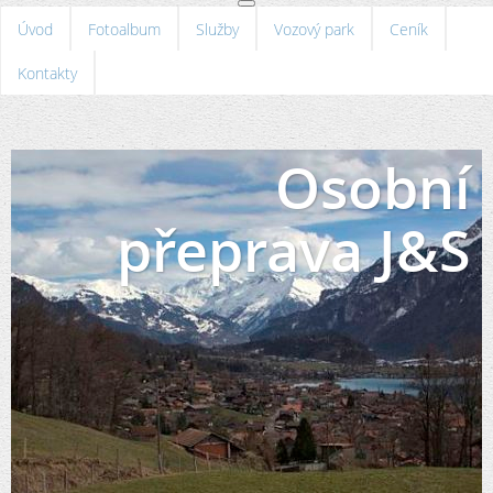
Úvod
Fotoalbum
Služby
Vozový park
Ceník
Kontakty
Osobní
přeprava J&S