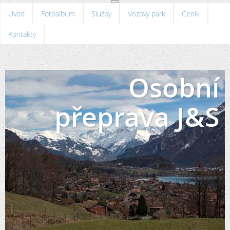
Úvod
Fotoalbum
Služby
Vozový park
Ceník
Kontakty
Osobní
přeprava J&S