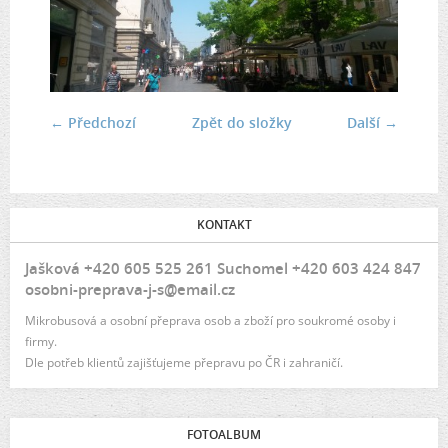
← Předchozí
Zpět do složky
Další →
KONTAKT
Jašková +420 605 525 261 Suchomel +420 603 424 847
osobni-preprava-j-s@email.cz
Mikrobusová a osobní přeprava osob a zboží pro soukromé osoby i
firmy.
Dle potřeb klientů zajišťujeme přepravu po ČR i zahraničí.
FOTOALBUM