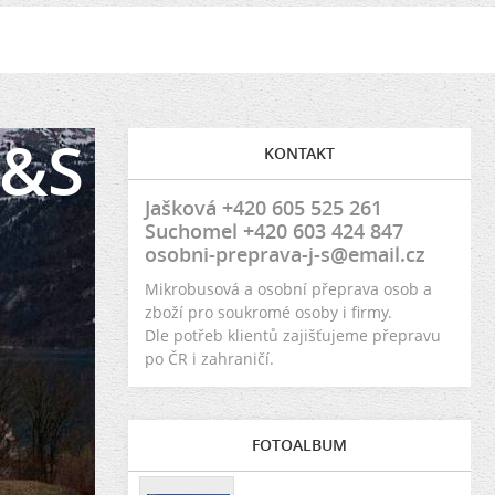
J&S
KONTAKT
Jašková +420 605 525 261
Suchomel +420 603 424 847
osobni-preprava-j-s@email.cz
Mikrobusová a osobní přeprava osob a
zboží pro soukromé osoby i firmy.
Dle potřeb klientů zajišťujeme přepravu
po ČR i zahraničí.
FOTOALBUM