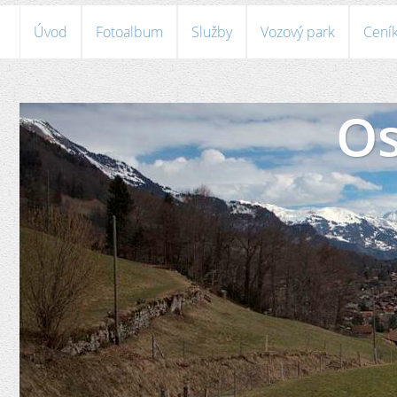
Úvod
Fotoalbum
Služby
Vozový park
Cení
Os