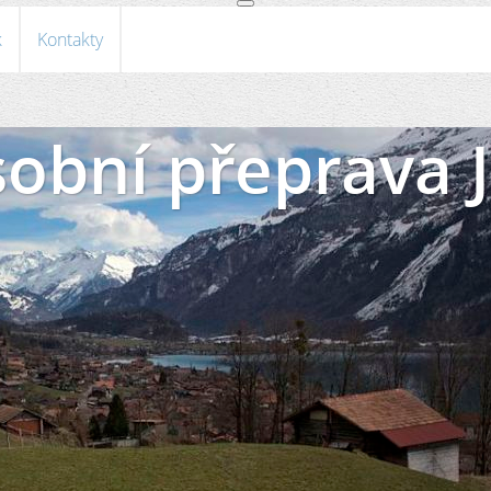
k
Kontakty
obní přeprava 