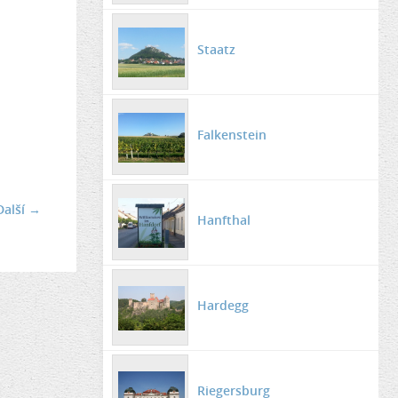
Staatz
Falkenstein
Další →
Hanfthal
Hardegg
Riegersburg