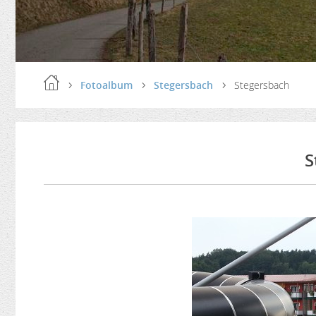
Fotoalbum
Stegersbach
Stegersbach
S