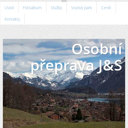
Úvod
Fotoalbum
Služby
Vozový park
Ceník
Kontakty
Osobní
přeprava J&S