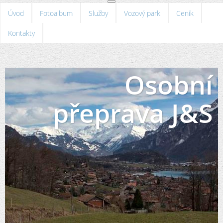
Úvod
Fotoalbum
Služby
Vozový park
Ceník
Kontakty
Osobní
přeprava J&S