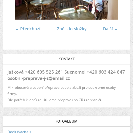
← Předchozí
Zpět do složky
Další →
KONTAKT
Jašková +420 605 525 261 Suchomel +420 603 424 847
osobni-preprava-j-s@email.cz
Mikrobusová a osobní přeprava osob a zboží pro soukromé osoby i
firmy.
Dle potřeb klientů zajišťujeme přepravu po ČR i zahraničí.
FOTOALBUM
Údolí Wachau