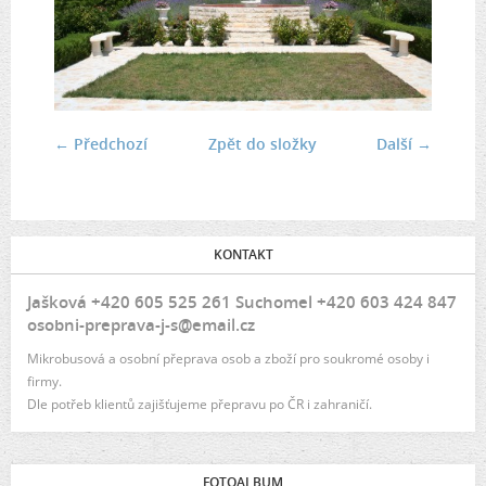
← Předchozí
Zpět do složky
Další →
KONTAKT
Jašková +420 605 525 261 Suchomel +420 603 424 847
osobni-preprava-j-s@email.cz
Mikrobusová a osobní přeprava osob a zboží pro soukromé osoby i
firmy.
Dle potřeb klientů zajišťujeme přepravu po ČR i zahraničí.
FOTOALBUM