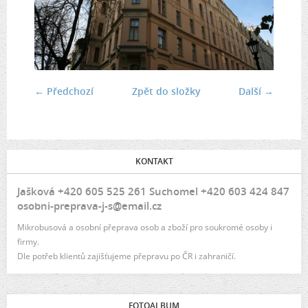
← Předchozí
Zpět do složky
Další →
KONTAKT
Jašková +420 605 525 261 Suchomel +420 603 424 847
osobni-preprava-j-s@email.cz
Mikrobusová a osobní přeprava osob a zboží pro soukromé osoby i
firmy.
Dle potřeb klientů zajišťujeme přepravu po ČR i zahraničí.
FOTOALBUM