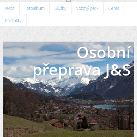
Úvod
Fotoalbum
Služby
Vozový park
Ceník
Kontakty
Osobní
přeprava J&S