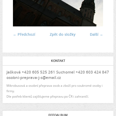
← Předchozí
Zpět do složky
Další →
KONTAKT
Jašková +420 605 525 261 Suchomel +420 603 424 847
osobni-preprava-j-s@email.cz
Mikrobusová a osobní přeprava osob a zboží pro soukromé osoby i
firmy.
Dle potřeb klientů zajišťujeme přepravu po ČR i zahraničí.
FOTOALBUM