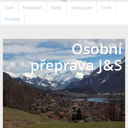
Úvod
Fotoalbum
Služby
Vozový park
Ceník
Kontakty
Osobní
přeprava J&S