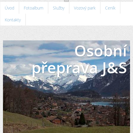
Úvod
Fotoalbum
Služby
Vozový park
Ceník
Kontakty
Osobní
přeprava J&S