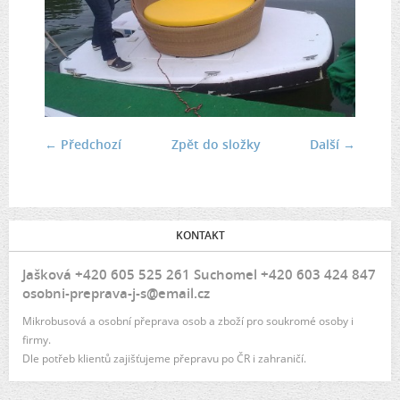
← Předchozí
Zpět do složky
Další →
KONTAKT
Jašková +420 605 525 261 Suchomel +420 603 424 847
osobni-preprava-j-s@email.cz
Mikrobusová a osobní přeprava osob a zboží pro soukromé osoby i
firmy.
Dle potřeb klientů zajišťujeme přepravu po ČR i zahraničí.