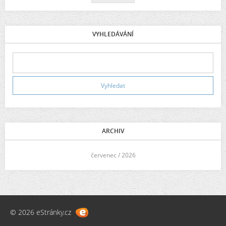
VYHLEDÁVÁNÍ
ARCHIV
<<
červenec / 2026
>>
© 2026 eStránky.cz