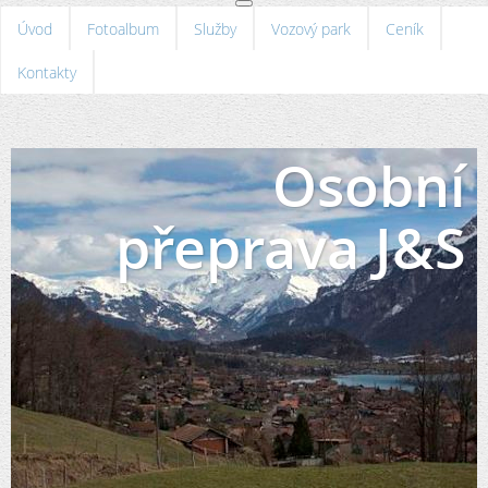
Úvod
Fotoalbum
Služby
Vozový park
Ceník
Kontakty
Osobní
přeprava J&S