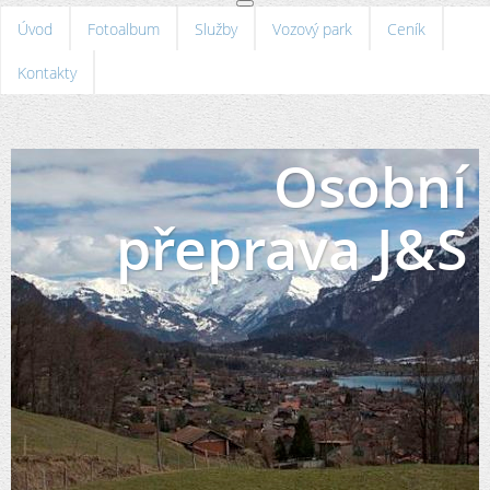
Úvod
Fotoalbum
Služby
Vozový park
Ceník
Kontakty
Osobní
přeprava J&S