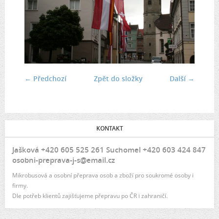
← Předchozí
Zpět do složky
Další →
KONTAKT
Jašková +420 605 525 261 Suchomel +420 603 424 847
osobni-preprava-j-s@email.cz
Mikrobusová a osobní přeprava osob a zboží pro soukromé osoby i
firmy.
Dle potřeb klientů zajišťujeme přepravu po ČR i zahraničí.